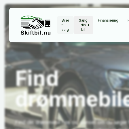
Biler
Sælg
Finansiering
til
din
salg
bil
Find
drømmebil
Find din drømmebil hos os, uanset om du søger f