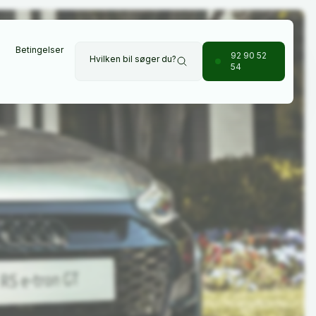
Betingelser
92 90 52
Hvilken bil søger du?
54