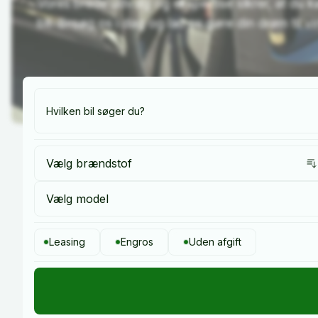
Vores brede udvalg og ekspertise sikrer, at du kø
bil. Besøg os i dag og lad os gøre din drøm til vi
Vælg brændstof
Vælg model
Leasing
Engros
Uden afgift