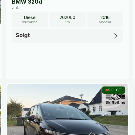
BMW 320d
aut.
Diesel
262000
2016
drivmiddel
Km.
Modelår
Solgt
SOLGT