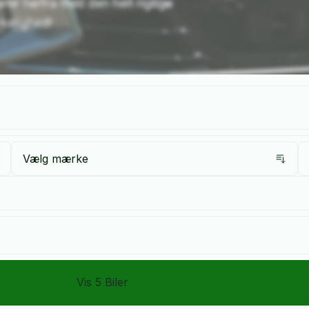
rer herfra med den helt rigtige
rkelighed!
Vælg mærke
Vis
5
Biler