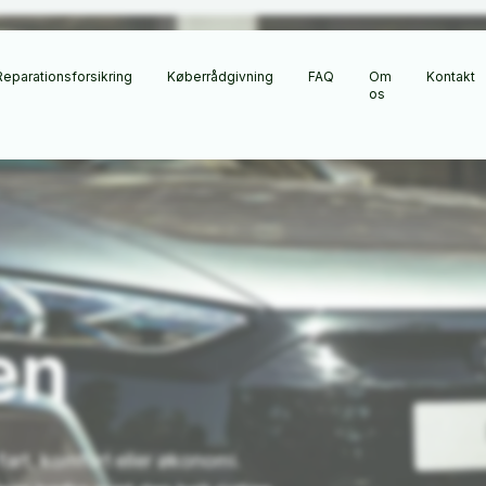
Reparationsforsikring
Køberrådgivning
FAQ
Om
Kontakt
os
en
art, komfort eller økonomi.